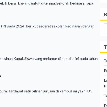
lebih besar bagimu untuk diterima. Sekolah kedinasan apa
B
RI pada 2024, berikut sederet sekolah kedinasan dengan
T
rmesinan Kapal. Siswa yang melamar di sekolah ini pada tahun
T
P
a
L
P
a. Terdapat satu pilihan jurusan di kampus ini yakni D3
T
D