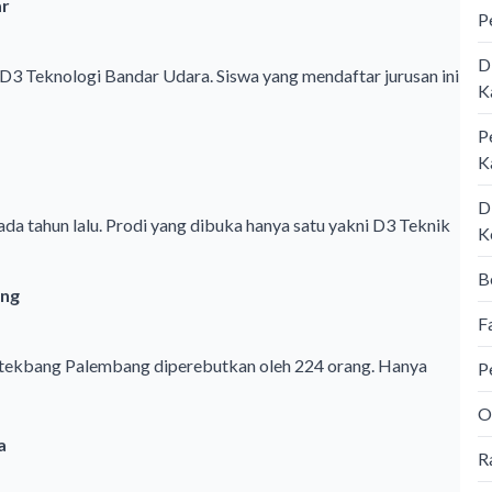
ar
P
D
D3 Teknologi Bandar Udara. Siswa yang mendaftar jurusan ini
K
P
K
D
 tahun lalu. Prodi yang dibuka hanya satu yakni D3 Teknik
K
B
ang
F
ltekbang Palembang diperebutkan oleh 224 orang. Hanya
P
O
a
R