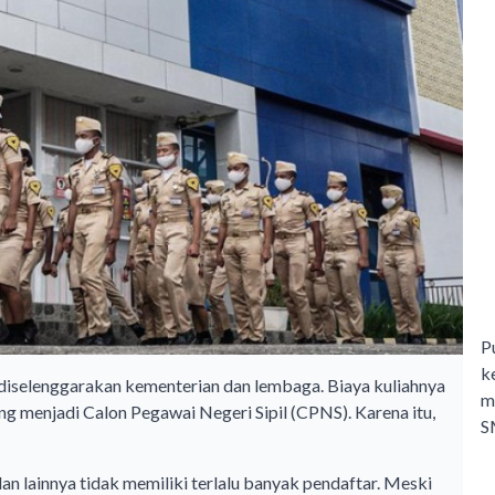
P
k
i diselenggarakan kementerian dan lembaga. Biaya kuliahnya
m
g menjadi Calon Pegawai Negeri Sipil (CPNS). Karena itu,
S
an lainnya tidak memiliki terlalu banyak pendaftar. Meski