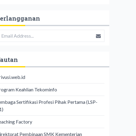
erlangganan
autan
rivusi.web.id
rogram Keahlian Tekominfo
embaga Sertifikasi Profesi Pihak Pertama (LSP-
1)
eaching Factory
irektorat Pembinaan SMK Kementerian