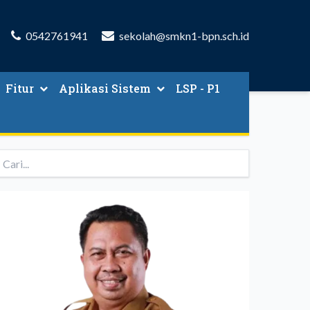
0542761941
sekolah@smkn1-bpn.sch.id
Fitur
Aplikasi Sistem
LSP - P1