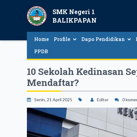
SMK Negeri 1
BALIKPAPAN
Home
Profile
Dapo Pendidikan
Guru Dan Tenaga Kependidikan
PPDB
10 Sekolah Kedinasan Se
Mendaftar?
Senin, 21 April 2025
Editor
0 kome