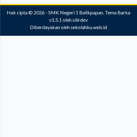
Hak cipta © 2026 -
SMK Negeri 1 Balikpapan
.
Tema Barka
v1.5.1
oleh
silirdev
Diberdayakan oleh
sekolahku.web.id