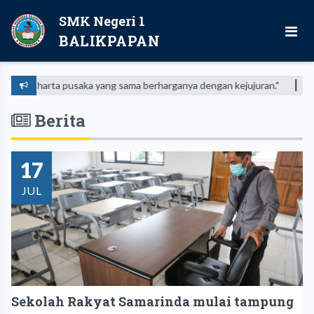
SMK Negeri 1
BALIKPAPAN
a harta pusaka yang sama berharganya dengan kejujuran."
"Banyak 
Berita
17
JUL
Sekolah Rakyat Samarinda mulai tampung