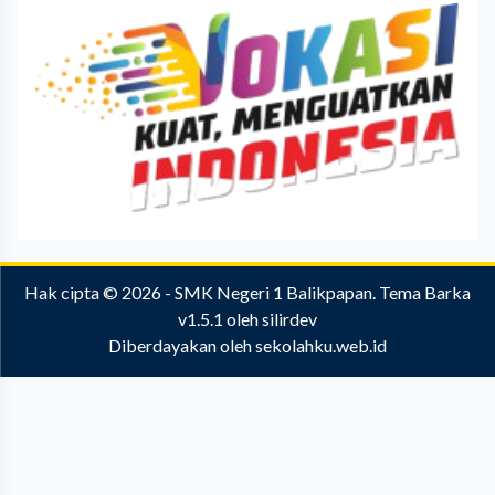
Hak cipta © 2026 -
SMK Negeri 1 Balikpapan
.
Tema Barka
v1.5.1
oleh
silirdev
Diberdayakan oleh
sekolahku.web.id